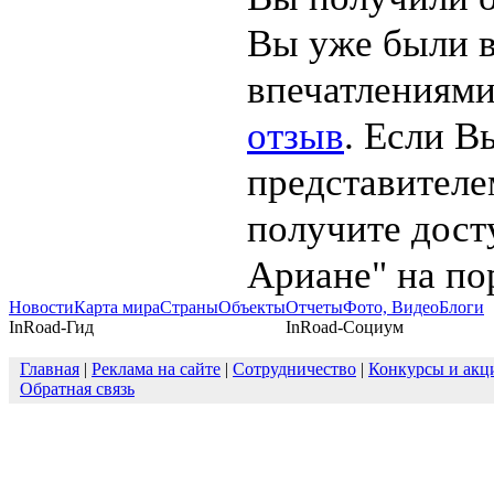
Вы уже были 
впечатлениями
отзыв
. Если В
представителе
получите дост
Ариане" на по
Новости
Карта мира
Страны
Объекты
Отчеты
Фото, Видео
Блоги
InRoad-Гид
InRoad-Социум
Главная
|
Реклама на сайте
|
Сотрудничество
|
Конкурсы и акц
Обратная связь