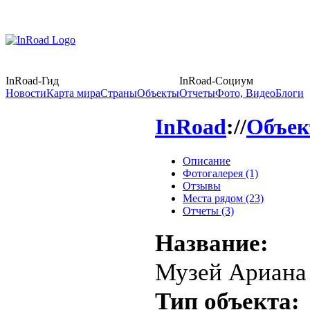
InRoad-Гид
InRoad-Социум
Новости
Карта мира
Страны
Объекты
Отчеты
Фото, Видео
Блоги
InRoad
://
Объе
Описание
Фотогалерея (1)
Отзывы
Места рядом (23)
Отчеты (3)
Название:
Музей Ариана
Тип объекта: