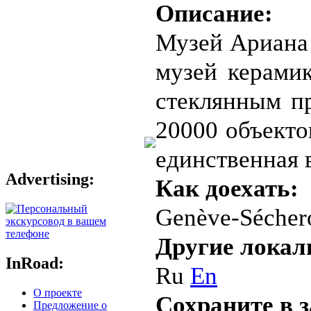
Описание:
Музей Ариана 
музей керами
стеклянным пр
20000 объекто
единственная 
Advertising:
Как доехать:
Genève-Séchero
Другие локал
InRoad:
Ru
En
О проекте
Сохраните в 
Предложение о