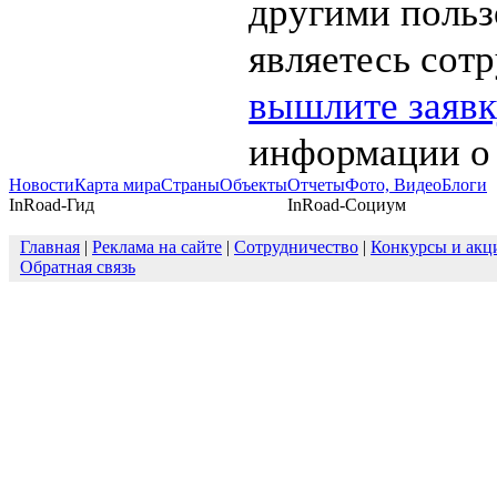
другими польз
являетесь сот
вышлите заявк
информации о 
Новости
Карта мира
Страны
Объекты
Отчеты
Фото, Видео
Блоги
InRoad-Гид
InRoad-Социум
Главная
|
Реклама на сайте
|
Сотрудничество
|
Конкурсы и акц
Обратная связь