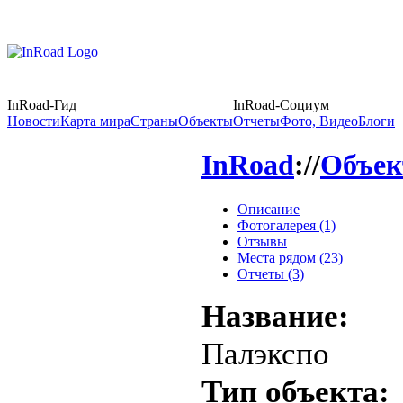
InRoad-Гид
InRoad-Социум
Новости
Карта мира
Страны
Объекты
Отчеты
Фото, Видео
Блоги
InRoad
://
Объе
Описание
Фотогалерея (1)
Отзывы
Места рядом (23)
Отчеты (3)
Название:
Палэкспо
Тип объекта: