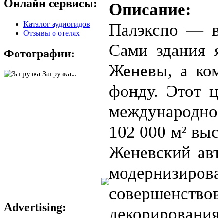
Онлайн сервисы:
Описание:
Каталог аудиогидов
Палэкспо — в
Отзывы о отелях
Сами здания 
Фотографии:
Женевы, а ко
Загрузка...
фонду. Этот ц
международног
102 000 м² вы
Женевский авт
модернизи
совершенство
Advertising:
декорирова