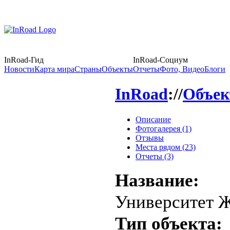
InRoad-Гид
InRoad-Социум
Новости
Карта мира
Страны
Объекты
Отчеты
Фото, Видео
Блоги
InRoad
://
Объе
Описание
Фотогалерея (1)
Отзывы
Места рядом (23)
Отчеты (3)
Название:
Университет 
Тип объекта: