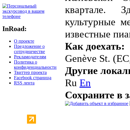
квартале. З
культурные м
InRoad:
известные пиа
О проекте
Как доехать:
Предложение о
сотрудничестве
Genève St. (EC,
Рекламодателям
Политика о
Другие локал
конфиденциальности
Твиттер проекта
Facebook страница
Ru
En
RSS лента
Сохраните в 