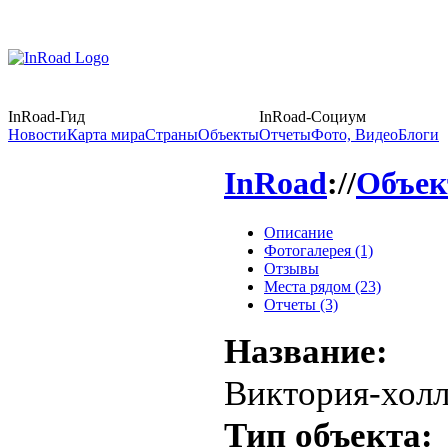
InRoad-Гид
InRoad-Социум
Новости
Карта мира
Страны
Объекты
Отчеты
Фото, Видео
Блоги
InRoad
://
Объе
Описание
Фотогалерея (1)
Отзывы
Места рядом (23)
Отчеты (3)
Название:
Виктория-хол
Тип объекта: