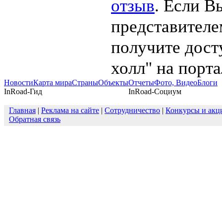
отзыв
. Если В
представителе
получите дост
холл" на порта
Новости
Карта мира
Страны
Объекты
Отчеты
Фото, Видео
Блоги
InRoad-Гид
InRoad-Социум
Главная
|
Реклама на сайте
|
Сотрудничество
|
Конкурсы и акц
Обратная связь