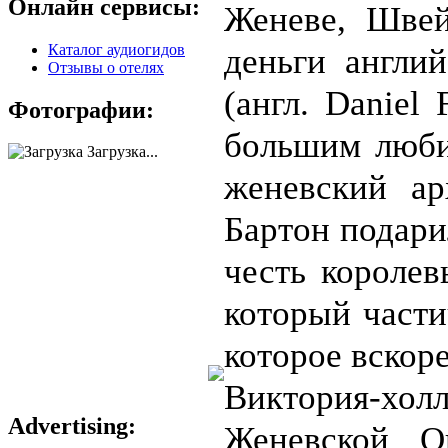
Онлайн сервисы:
Женеве, Швей
Каталог аудиогидов
деньги англи
Отзывы о отелях
(англ. Daniel
Фотографии:
большим люби
Загрузка...
женевский ар
Бартон подари
честь королев
который части
которое вскор
Виктория-хол
Advertising:
Женевской О