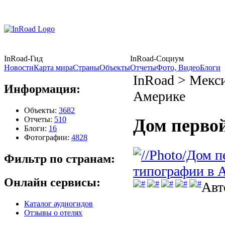
InRoad-Гид
InRoad-Социум
Новости
Карта мира
Страны
Объекты
Отчеты
Фото, Видео
Блоги
InRoad > Мекс
Информация:
Америке
Объекты:
3682
Отчеты:
510
Дом перво
Блоги:
16
Фотографии:
4828
Фильтр по странам:
Онлайн сервисы:
Авт
Каталог аудиогидов
Отзывы о отелях