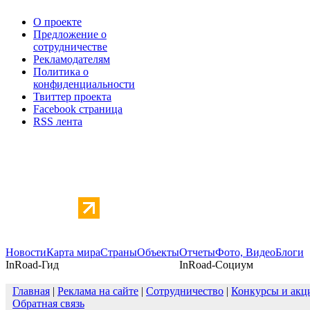
О проекте
Предложение о
сотрудничестве
Рекламодателям
Политика о
конфиденциальности
Твиттер проекта
Facebook страница
RSS лента
Новости
Карта мира
Страны
Объекты
Отчеты
Фото, Видео
Блоги
InRoad-Гид
InRoad-Социум
Главная
|
Реклама на сайте
|
Сотрудничество
|
Конкурсы и акц
Обратная связь