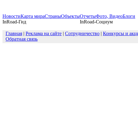
Новости
Карта мира
Страны
Объекты
Отчеты
Фото, Видео
Блоги
InRoad-Гид
InRoad-Социум
Главная
|
Реклама на сайте
|
Сотрудничество
|
Конкурсы и акц
Обратная связь