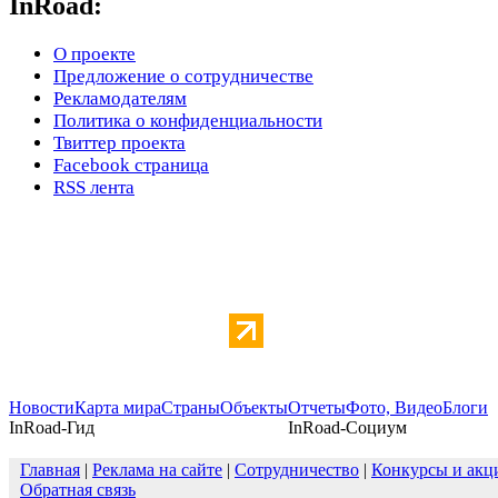
InRoad:
О проекте
Предложение о сотрудничестве
Рекламодателям
Политика о конфиденциальности
Твиттер проекта
Facebook страница
RSS лента
Новости
Карта мира
Страны
Объекты
Отчеты
Фото, Видео
Блоги
InRoad-Гид
InRoad-Социум
Главная
|
Реклама на сайте
|
Сотрудничество
|
Конкурсы и акц
Обратная связь