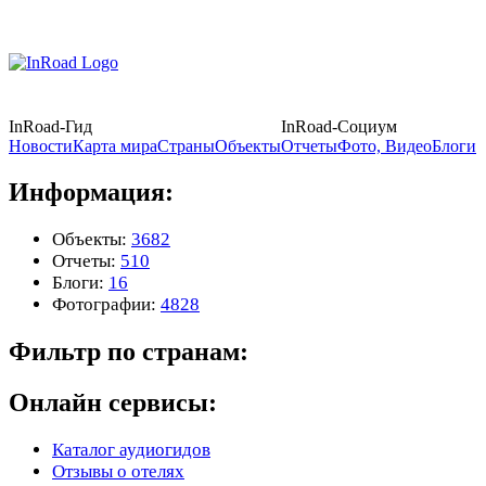
InRoad-Гид
InRoad-Социум
Новости
Карта мира
Страны
Объекты
Отчеты
Фото, Видео
Блоги
Информация:
Объекты:
3682
Отчеты:
510
Блоги:
16
Фотографии:
4828
Фильтр по странам:
Онлайн сервисы:
Каталог аудиогидов
Отзывы о отелях