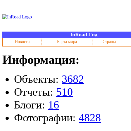
InRoad-Гид
Новости
Карта мира
Страны
Информация:
Объекты:
3682
Отчеты:
510
Блоги:
16
Фотографии:
4828