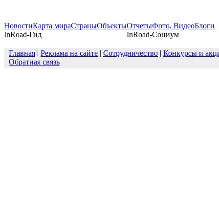
Новости
Карта мира
Страны
Объекты
Отчеты
Фото, Видео
Блоги
InRoad-Гид
InRoad-Социум
Главная
|
Реклама на сайте
|
Сотрудничество
|
Конкурсы и акц
Обратная связь