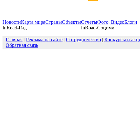
Новости
Карта мира
Страны
Объекты
Отчеты
Фото, Видео
Блоги
InRoad-Гид
InRoad-Социум
Главная
|
Реклама на сайте
|
Сотрудничество
|
Конкурсы и акц
Обратная связь