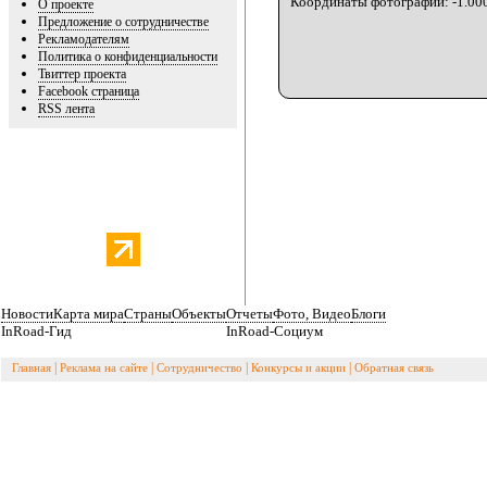
Координаты фотографии: -1.000
О проекте
Предложение о сотрудничестве
Рекламодателям
Политика о конфиденциальности
Твиттер проекта
Facebook страница
RSS лента
Новости
Карта мира
Страны
Объекты
Отчеты
Фото, Видео
Блоги
InRoad-Гид
InRoad-Социум
|
|
|
|
Главная
Реклама на сайте
Сотрудничество
Конкурсы и акции
Обратная связь