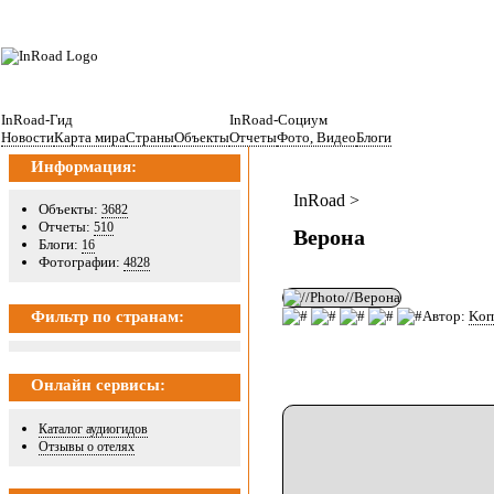
InRoad-Гид
InRoad-Социум
Новости
Карта мира
Страны
Объекты
Отчеты
Фото, Видео
Блоги
Информация:
InRoad >
Объекты:
3682
Отчеты:
510
Верона
Блоги:
16
Фотографии:
4828
Автор:
Kor
Фильтр по странам:
Онлайн сервисы:
Каталог аудиогидов
Отзывы о отелях