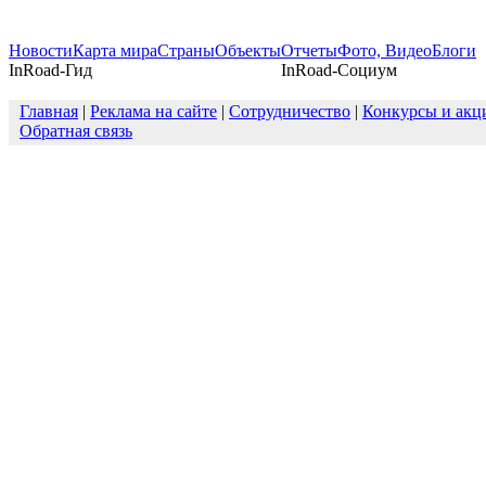
Новости
Карта мира
Страны
Объекты
Отчеты
Фото, Видео
Блоги
InRoad-Гид
InRoad-Социум
Главная
|
Реклама на сайте
|
Сотрудничество
|
Конкурсы и акц
Обратная связь