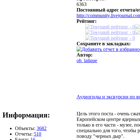
6363
Постоянный адрес отчета/о
http://community.livejournal.c
Рейтинг:
Сохраните в закладках:
Автор:
oh_lalique
Аудиогиды и экскурсии по в
Цель этого поста - очень сжа
Информация:
Европейском центре ядерных
только в его части - музее,
Объекты:
3682
специально для того, чтобы 
Отчеты:
510
поводу "черных дыр".
Блоги:
16