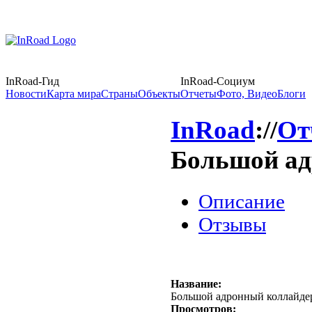
InRoad-Гид
InRoad-Социум
Новости
Карта мира
Страны
Объекты
Отчеты
Фото, Видео
Блоги
InRoad
://
От
Большой ад
Описание
Отзывы
Название:
Большой адронный коллайде
Просмотров: