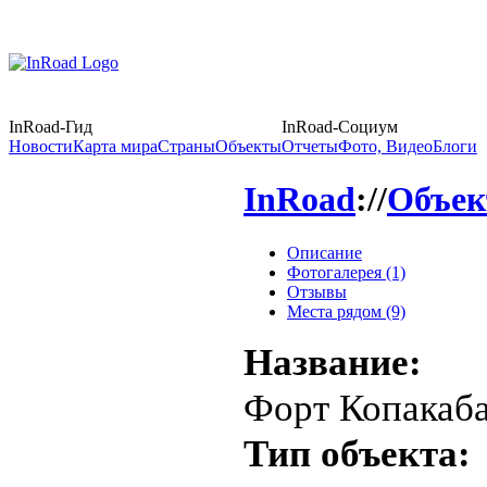
InRoad-Гид
InRoad-Социум
Новости
Карта мира
Страны
Объекты
Отчеты
Фото, Видео
Блоги
InRoad
://
Объе
Описание
Фотогалерея (1)
Отзывы
Места рядом (9)
Название:
Форт Копакаб
Тип объекта: