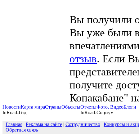
Вы получили о
Вы уже были в
впечатлениями
отзыв
. Если В
представителе
получите дост
Копакабане" н
Новости
Карта мира
Страны
Объекты
Отчеты
Фото, Видео
Блоги
InRoad-Гид
InRoad-Социум
Главная
|
Реклама на сайте
|
Сотрудничество
|
Конкурсы и акц
Обратная связь