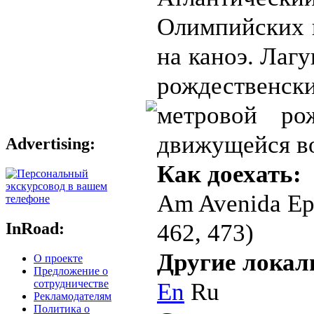
Олимпийских и
на каноэ. Лаг
рождественски
метровой ро
движущейся во
Advertising:
Как доехать:
Am Avenida Epi
462, 473)
InRoad:
Другие локал
О проекте
Предложение о
En
Ru
сотрудничестве
Рекламодателям
Политика о