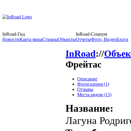
InRoad-Гид
InRoad-Социум
Новости
Карта мира
Страны
Объекты
Отчеты
Фото, Видео
Блоги
InRoad
://
Объе
Фрейтас
Описание
Фотогалерея (1)
Отзывы
Места рядом (13)
Название:
Лагуна Родриг