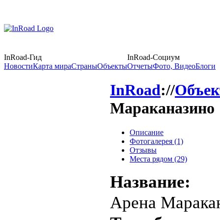
InRoad-Гид
InRoad-Социум
Новости
Карта мира
Страны
Объекты
Отчеты
Фото, Видео
Блоги
InRoad
://
Объе
Мараканазино
Описание
Фотогалерея (1)
Отзывы
Места рядом (29)
Название:
Арена Марака