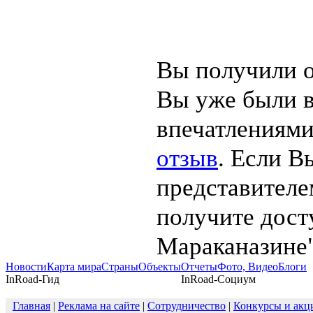
Вы получили о
Вы уже были в
впечатлениями
отзыв
. Если В
представителе
получите дост
Мараканазине"
Новости
Карта мира
Страны
Объекты
Отчеты
Фото, Видео
Блоги
InRoad-Гид
InRoad-Социум
Главная
|
Реклама на сайте
|
Сотрудничество
|
Конкурсы и акц