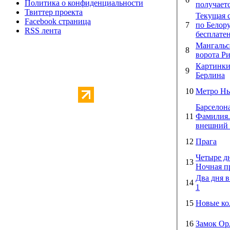
Политика о конфиденциальности
получает
Твиттер проекта
Текущая 
Facebook страница
7
по Белору
RSS лента
бесплатен
Мангальс
8
ворота Р
Картинки
9
Берлина
10
Метро Н
Барселона
11
Фамилия. 
внешний 
12
Прага
Четыре д
13
Ночная п
Два дня в
14
1
15
Новые ко
16
Замок Ор