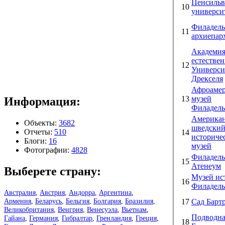
Пенсильв
10
универси
Филадель
11
архиепар
Академи
естестве
12
Универси
Дрекселя
Афроаме
13
музей
Информация:
Филадел
Американ
Объекты:
3682
шведски
Отчеты:
510
14
историче
Блоги:
16
музей
Фотографии:
4828
Филадел
15
Атенеум
Выберете страну:
Музей ис
16
Филадел
Австралия
,
Австрия
,
Андорра
,
Аргентина
,
Армения
,
Беларусь
,
Бельгия
,
Болгария
,
Бразилия
,
17
Сад Барт
Великобритания
,
Венгрия
,
Венесуэла
,
Вьетнам
,
Подводна
Гайана
,
Германия
,
Гибралтар
,
Гренландия
,
Греция
,
18