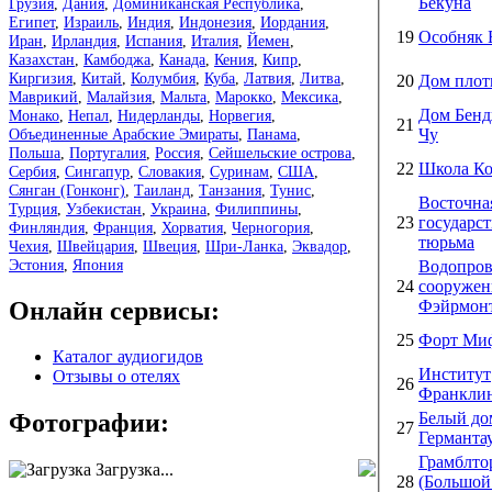
Бекуна
Грузия
,
Дания
,
Доминиканская Республика
,
Египет
,
Израиль
,
Индия
,
Индонезия
,
Иордания
,
19
Особняк 
Иран
,
Ирландия
,
Испания
,
Италия
,
Йемен
,
Казахстан
,
Камбоджа
,
Канада
,
Кения
,
Кипр
,
Киргизия
,
Китай
,
Колумбия
,
Куба
,
Латвия
,
Литва
,
20
Дом плот
Маврикий
,
Малайзия
,
Мальта
,
Марокко
,
Мексика
,
Дом Бен
Монако
,
Непал
,
Нидерланды
,
Норвегия
,
21
Объединенные Арабские Эмираты
,
Панама
,
Чу
Польша
,
Португалия
,
Россия
,
Сейшельские острова
,
22
Школа Ко
Сербия
,
Сингапур
,
Словакия
,
Суринам
,
США
,
Сянган (Гонконг)
,
Таиланд
,
Танзания
,
Тунис
,
Восточна
Турция
,
Узбекистан
,
Украина
,
Филиппины
,
23
государс
Финляндия
,
Франция
,
Хорватия
,
Черногория
,
тюрьма
Чехия
,
Швейцария
,
Швеция
,
Шри-Ланка
,
Эквадор
,
Эстония
,
Япония
Водопров
24
сооружен
Онлайн сервисы:
Фэйрмон
25
Форт Ми
Каталог аудиогидов
Институт
Отзывы о отелях
26
Франкли
Белый до
Фотографии:
27
Германта
Грамблто
Загрузка...
28
(Большой