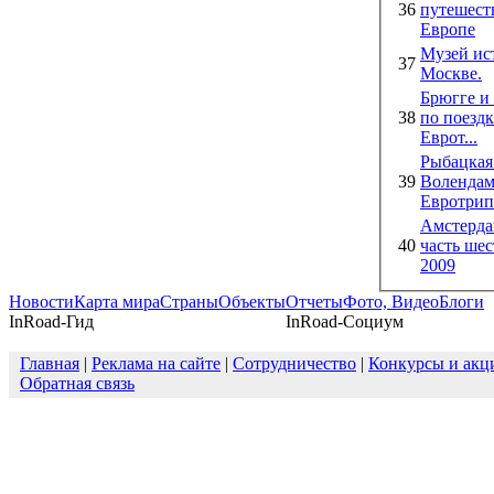
36
путешест
Европе
Музей ис
37
Москве.
Брюгге и
38
по поездк
Еврот...
Рыбацкая
39
Волендам,
Евротрип
Амстерда
40
часть шес
2009
Новости
Карта мира
Страны
Объекты
Отчеты
Фото, Видео
Блоги
InRoad-Гид
InRoad-Социум
Главная
|
Реклама на сайте
|
Сотрудничество
|
Конкурсы и акц
Обратная связь