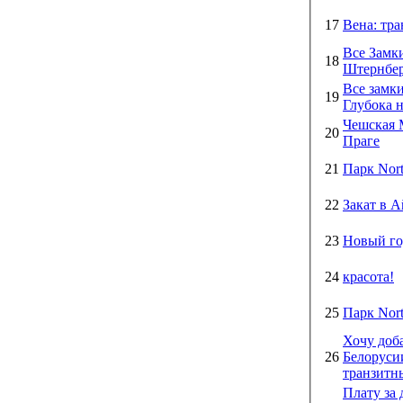
17
Вена: тра
Все Замк
18
Штернбер
Все замк
19
Глубока 
Чешская 
20
Праге
21
Парк Nor
22
Закат в 
23
Новый го
24
красота!
25
Парк Nor
Хочу доба
26
Белоруси
транзитны
Плату за 