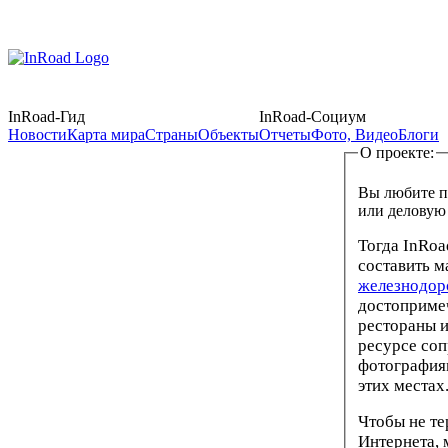
InRoad-Гид
InRoad-Социум
Новости
Карта мира
Страны
Объекты
Отчеты
Фото, Видео
Блоги
О проекте:
Вы любите п
или деловую
Тогда InRo
составить м
железнодо
достоприме
рестораны и
ресурсе соп
фотография
этих местах
Чтобы не те
Интернета, 