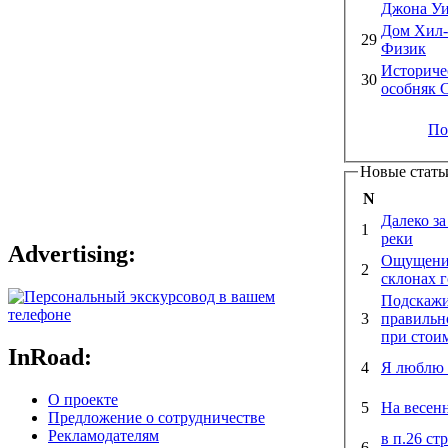
Джона Уи
Дом Хил-
29
Физик
Историче
30
особняк 
По
Новые стать
N
Далеко за
1
реки
Advertising:
Ощущение
2
склонах 
Подскажи
3
правильно
при стоим
InRoad:
4
Я люблю 
О проекте
5
На весен
Предложение о сотрудничестве
Рекламодателям
в п.26 ст
6