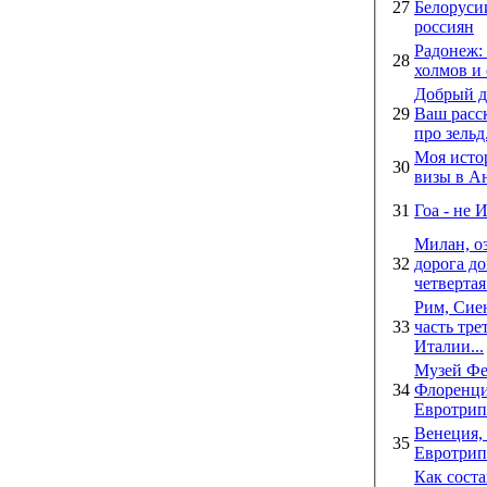
27
Белоруси
россиян
Радонеж:
28
холмов и
Добрый день! П
29
Ваш расс
про зельд.
Моя исто
30
визы в А
31
Гоа - не
Милан, о
32
дорога до
четвертая 
Рим, Сиен
33
часть тре
Италии...
Музей Фе
34
Флоренция
Евротрип 
Венеция, 
35
Евротрип
Как сост