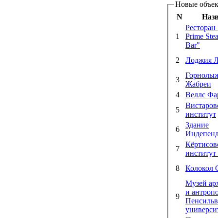
Новые объек
N
Наз
Ресторан 
1
Prime Ste
Bar"
2
Лоджия 
Горнолыж
3
Жабреи
4
Веллс Фа
Вистаров
5
институт
Здание
6
Индепенд
Кёртисов
7
институт
8
Колокол 
Музей ар
и антроп
9
Пенсильв
универси